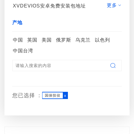
更多
XVDEVIOS安卓免费安装包地址

小哨兵
REI
eskan
产地
Digiscan Labs.
JJN Digital
罗美
欧星
中国
英国
Optim
美国
Wand
俄罗斯
ACECO
乌克兰
以色列
中国台湾
VIP
ST
RSR
确保安
VIBROSOUND
SURITEL
Optic

WEGA-i
您已选择：
x
国保技侦