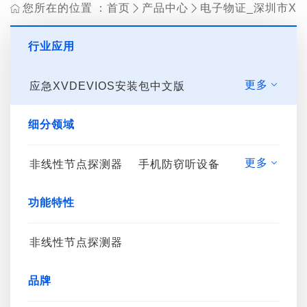
您所在的位置：
首页
产品中心
电子物证_深圳市XV


行业应用
更多
应急XVDEVIOS安装包中文版

公安特警
刑事勘验
禁毒缉毒
细分领域
司法管控
电子物证
边防检查
更多
中国X站APP下载装备
非线性节点探测器
手机防窃听设备
国保技侦

大型活动
反偷拍设备
公益诉讼
无线信号探测器
功能特性
频率干扰仪
反窃听频谱分析仪
保密设备
非线性节点探测器
技术侦查类产品
品牌