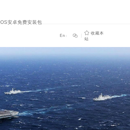
文版,中国X站APP下
VIOS安卓免费安装包

收藏本

En

站