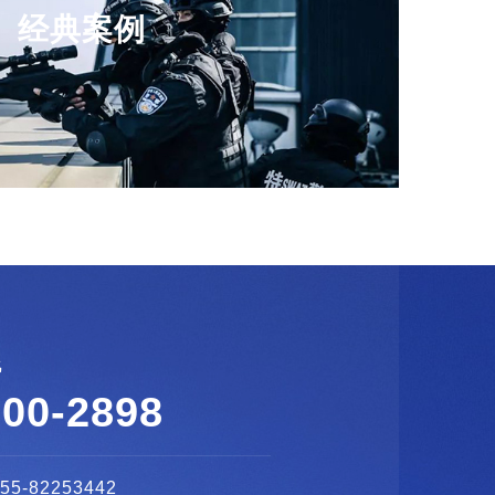
经典案例
线
600-2898
755-82253442