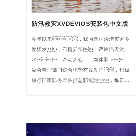
防汛救灾XVDEVIOS安装包中文版
今年以来，我国暴雨洪涝灾害多
发频发，汛情异常！严峻滔天洪
水，牵动人心……新体制下，
应急管理部门综合优势有效发挥，积极
履行国家防办牵头抓总职能，每日组
织气象、水利、自然资源
等部门会商研判，开展24小时动态监
测分析，视频连线重点地
区，加强指挥调度，帮助地方
解决具体问题。深圳...