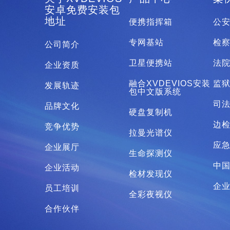
安卓免费安装包
地址
便携指挥箱
公
专网基站
检
公司简介
卫星便携站
法
企业资质
融合XVDEVIOS安装
监
发展轨迹
包中文版系统
司
品牌文化
硬盘复制机
边
竞争优势
拉曼光谱仪
应
企业展厅
生命探测仪
中国
企业活动
检材发现仪
企
员工培训
全彩夜视仪
合作伙伴