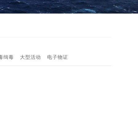
毒缉毒
大型活动
电子物证