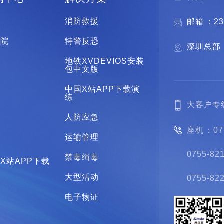
安
消防救援
邮箱：2
察院
特警反恐
深圳总部
院
地铁XVDEVIOS安装
包中文版
狱
中国X站APP下载演
练
法
大客户专线
人防应急
检
座机：075
运输管理
急
0755-82
禁毒缉毒
X站APP下载
大型活动
0755-8
业
电子物证