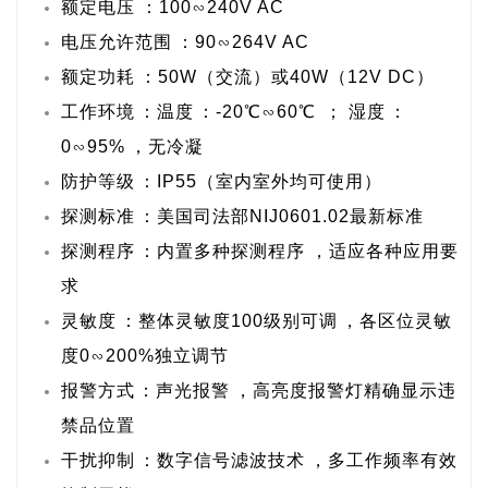
额定电压：100∽240V AC
电压允许范围：90∽264V AC
额定功耗：50W（交流）或40W（12V DC）
工作环境：温度：-20℃∽60℃ ； 湿度：
0∽95%，无冷凝
防护等级：IP55（室内室外均可使用）
探测标准：美国司法部NIJ0601.02最新标准
探测程序：内置多种探测程序，适应各种应用要
求
灵敏度：整体灵敏度100级别可调，各区位灵敏
度0∽200%独立调节
报警方式：声光报警，高亮度报警灯精确显示违
禁品位置
干扰抑制：数字信号滤波技术，多工作频率有效