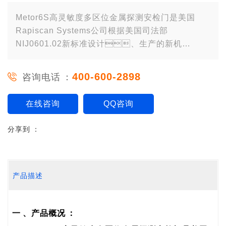
Metor6S高灵敏度多区位金属探测安检门是美国
Rapiscan Systems公司根据美国司法部
NIJ0601.02新标准设计、生产的新机
型。它的高灵敏度设计用于探查极微小的金
属物品，广泛适用于监狱、看守
400-600-2898

咨询电话：
所、电子工厂、贵金属和珠宝加工
厂等领域的高要求安全检查。 高灵敏
在线咨询
QQ咨询
度、多区位探测技术和交叉磁场设计使
Metor6S具有极高的探测精度与非常强的通过识别
分享到：
率。特殊的工作频率范围、多
工作频段可选和自动规避周围电磁干扰功能使
Metor6S具有出众的抗干扰能力。
产品描述
一、产品概况：